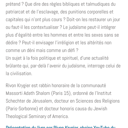
prétend ? Que dire des règles bibliques et talmudiques du
patriarcat et de l’esclavage, des punitions corporelles et
capitales qui n’ont plus cours ? Doit-on les restaurer un jour
ou faut-il les contextualiser ? Le judaïsme peut-il intégrer
plus d’égalité entre les hommes et entre les sexes sans se
dédire ? Peut-il envisager l’irréligion et les altérités non
comme un déni mais comme un défi ?
Un sujet à la fois politique et spirituel, d’une actualité
brûlante qui, par-delà l’avenir du judaïsme, interroge celui de
la civilisation.
Rivon Krygier est rabbin honoraire de la communauté
Massorti Adath Shalom (Paris 15), ordonné de l’Institut
Schechter de Jérusalem, docteur en Sciences des Religions
(Paris-Sorbonne) et docteur honoris causa du Jewish
Theological Seminary of America.
Présentation du livre par Rivon Krygier, chaine YouTube du