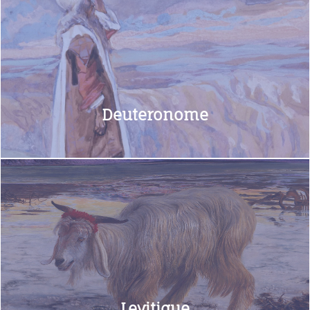
Deutéronome
En savoir+
Deuteronome
Lévitique
En savoir+
Levitique