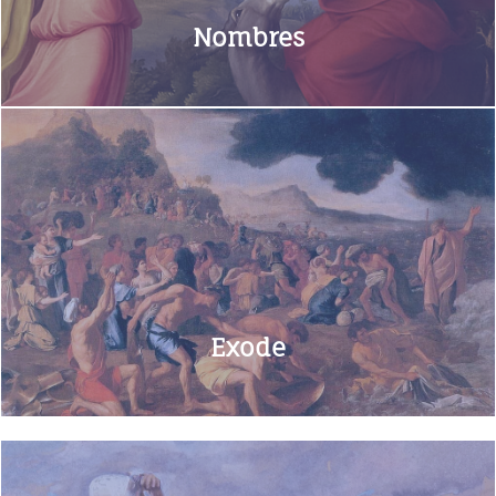
Nombres
Exode
En savoir+
Exode