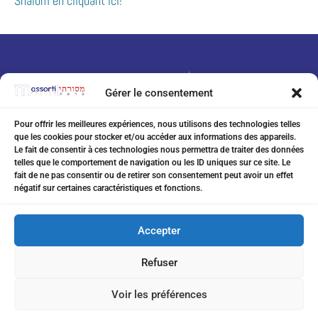
Shalom en cliquant ici!
Gérer le consentement
Pour offrir les meilleures expériences, nous utilisons des technologies telles
que les cookies pour stocker et/ou accéder aux informations des appareils.
07 75 76 20 97
Le fait de consentir à ces technologies nous permettra de traiter des données
telles que le comportement de navigation ou les ID uniques sur ce site. Le
eitanchikli@gmail.com
fait de ne pas consentir ou de retirer son consentement peut avoir un effet
négatif sur certaines caractéristiques et fonctions.
17 av Shakespeare 06000 Nice
Accepter
Refuser
Inscription à la Newsletter
Voir les préférences