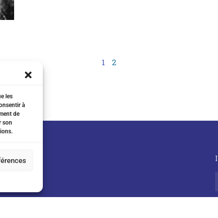
1
2
ue les
onsentir à
ement de
r son
ions.
éférences