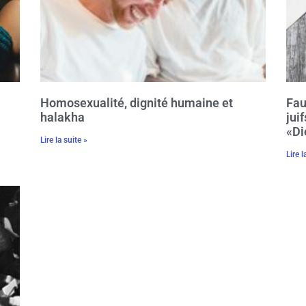
Homosexualité, dignité humaine et
Fau
halakha
jui
«Di
Lire la suite »
Lire l