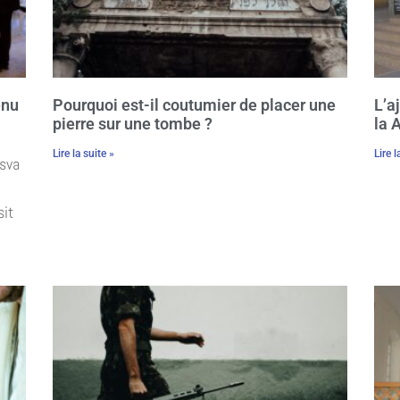
enu
Pourquoi est-il coutumier de placer une
L’a
pierre sur une tombe ?
la 
Lire la suite »
Lire l
tsva
sit