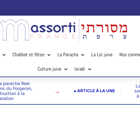
Chabbat et fêtes
La Paracha
La Loi juive
Nos comm
Culture juive
Israël
la paracha Reé:
La
ins du Forgeron,
→
● ARTICLE À LA UNE
so
truction à la
à
aration