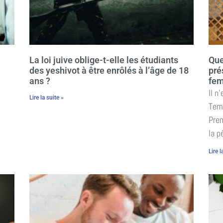
La loi juive oblige-t-elle les étudiants
Que
des yeshivot à être enrôlés à l’âge de 18
pré
ans ?
fem
Il n
Lire la suite »
Temp
Prem
la p
Lire l