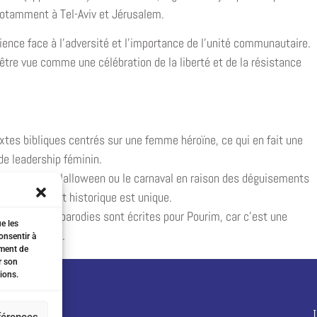
 notamment à Tel-Aviv et Jérusalem.
ilience face à l’adversité et l’importance de l’unité communautaire.
tre vue comme une célébration de la liberté et de la résistance
extes bibliques centrés sur une femme héroïne, ce qui en fait une
de leadership féminin.
êtes comme Halloween ou le carnaval en raison des déguisements
s religieux et historique est unique.
res ou des parodies sont écrites pour Pourim, car c’est une
ue les
nt encouragés.
onsentir à
ement de
r son
ions.
éférences