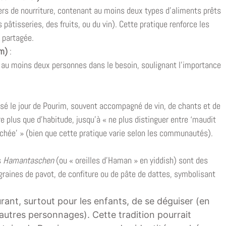
ers de nourriture, contenant au moins deux types d’aliments prêts
âtisseries, des fruits, ou du vin). Cette pratique renforce les
 partagée.
im)
:
 à au moins deux personnes dans le besoin, soulignant l’importance
isé le jour de Pourim, souvent accompagné de vin, de chants et de
e plus que d’habitude, jusqu’à « ne plus distinguer entre ‘maudit
chée' » (bien que cette pratique varie selon les communautés).
s
Hamantaschen
(ou « oreilles d’Haman » en yiddish) sont des
 graines de pavot, de confiture ou de pâte de dattes, symbolisant
ourant, surtout pour les enfants, de se déguiser (en
autres personnages). Cette tradition pourrait