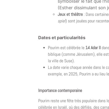
symboliser le fait que l’
(Esther dissimulant son j
Jeux et théâtre
: Dans certaine
spiel
) sont jouées pour raconter
Dates et particularités
Pourim est célébrée le
14 Adar II
dans 
biblique (comme Jérusalem), elle est
la ville de Suse).
La date varie chaque année dans le cal
exemple, en 2025, Pourim a eu lieu l
Importance contemporaine
Pourim reste une fête très populaire dans 
célébrée en Israël, où des défilés, des car