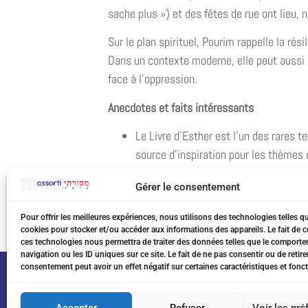
sache plus ») et des fêtes de rue ont lieu,
Sur le plan spirituel, Pourim rappelle la rés
Dans un contexte moderne, elle peut aussi ê
face à l’oppression.
Anecdotes et faits intéressants
Le Livre d’Esther est l’un des rares t
source d’inspiration pour les thèmes 
Pourim est parfois comparée à des f
Gérer le consentement
et de l’ambiance festive, mais son sen
Dans certaines communautés, des sati
Pour offrir les meilleures expériences, nous utilisons des technologies telles q
période où l’humour et la légèreté so
cookies pour stocker et/ou accéder aux informations des appareils. Le fait de c
ces technologies nous permettra de traiter des données telles que le comport
navigation ou les ID uniques sur ce site. Le fait de ne pas consentir ou de retire
consentement peut avoir un effet négatif sur certaines caractéristiques et fonct
Accepter
Refuser
Voir les pr