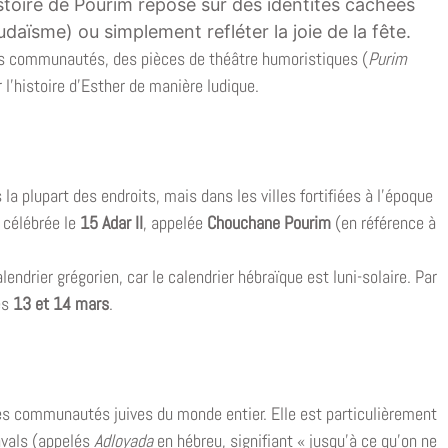
histoire de Pourim repose sur des identités cachées
udaïsme) ou simplement refléter la joie de la fête.
s communautés, des pièces de théâtre humoristiques (
Purim
 l’histoire d’Esther de manière ludique.
la plupart des endroits, mais dans les villes fortifiées à l’époque
 célébrée le
15 Adar II
, appelée
Chouchane Pourim
(en référence à
endrier grégorien, car le calendrier hébraïque est luni-solaire. Par
es
13 et 14 mars
.
les communautés juives du monde entier. Elle est particulièrement
navals (appelés
Adloyada
en hébreu, signifiant « jusqu’à ce qu’on ne