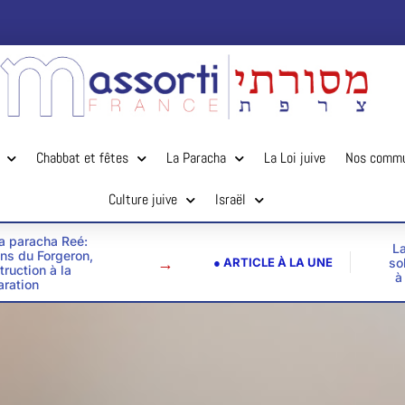
Chabbat et fêtes
La Paracha
La Loi juive
Nos comm
Culture juive
Israël
la paracha Reé:
La
ins du Forgeron,
→
● ARTICLE À LA UNE
so
truction à la
à
aration