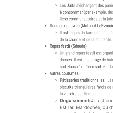
Les Juifs s’échangent des pani
à consommer (par exemple, des p
liens communautaires et la joie
Dons aux pauvres (Matanot LaEvyon
Il est requis de faire des dons
de la charité et de la solidarité.
Repas festif (Séouda)
:
Un grand repas festif est organ
danses. Il est encouragé de boir
soit Haman’ et ‘béni soit Mardo
Autres coutumes:
Pâtisseries traditionnelles
: Le
biscuits triangulaires farcis de
la victoire sur Haman.
Déguisements
: Il est c
Esther, Mardochée, ou d’