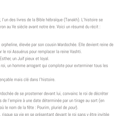
, l’un des livres de la Bible hébraïque (Tanakh). L’histoire se
ron au Ve siècle avant notre ère. Voici un résumé du récit :
 orpheline, élevée par son cousin Mardochée. Elle devient reine de
r le roi Assuérus pour remplacer la reine Vashti.
Esther, un Juif pieux et loyal.
u roi, un homme arrogant qui complote pour exterminer tous les
uençable mais clé dans l’histoire.
rdochée de se prosterner devant lui, convainc le roi de décréter
fs de l’empire à une date déterminée par un tirage au sort (en
’où le nom de la fête : Pourim, pluriel de
pour
).
risque sa vie en se présentant devant le roi sans y être invitée