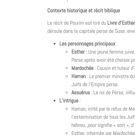
Contexte historique et récit biblique
Le récit de Pourim est tiré du
Livre d’Esther
déroule dans la capitale perse de Suse, envi
Les personnages principaux
:
Esther
: Une jeune femme juive,
Perse après avoir été choisie pa
Mardochée
: Cousin et tuteur d’
Haman
: Le premier ministre d
Juifs de l’Empire perse.
Assuérus
: Le roi de Perse, infl
L’intrigue
:
Haman, irrité par le refus de Ma
l’extermination de tous les Jui
hébreu,
pour
signifie « sort », d
Esther, informée par Mardochée, 