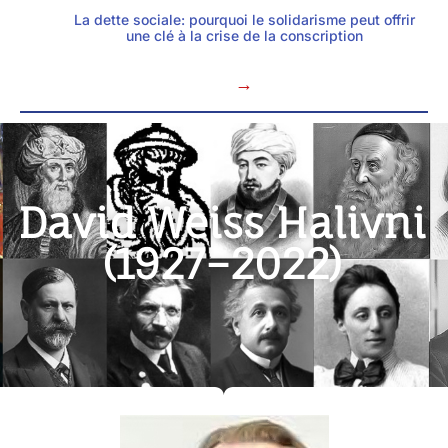
La dette sociale: pourquoi le solidarisme peut offrir
une clé à la crise de la conscription
→
David Weiss Halivni
(1927–2022)