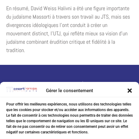
En résumé, David Weiss Halivni a été une figure importante
du judaïsme Massorti à travers son travail au JTS, mais ses
divergences idéologiques l’ont conduit à créer un
mouvement distinct, l’UTJ, qui reflète mieux sa vision d’un
judaïsme combinant érudition critique et fidélité à la
tradition.
Gérer le consentement
Pour offrir les meilleures expériences, nous utilisons des technologies telles
que les cookies pour stocker et/ou accéder aux informations des appareils.
07 75 76 20 97
Le fait de consentir à ces technologies nous permettra de traiter des données
telles que le comportement de navigation ou les ID uniques sur ce site. Le
eitanchikli@gmail.com
fait de ne pas consentir ou de retirer son consentement peut avoir un effet
négatif sur certaines caractéristiques et fonctions.
17 av Shakespeare 06000 Nice