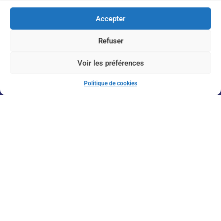
Accepter
Refuser
Inscription à la Newsletter
Voir les préférences
Politique de cookies
J'accepte de recevoir vos informations par e-mail
Envoyer
© 2026 Massorti France. Tous droits réservés
Conception labellecrea.com