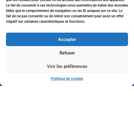
que les cookies pour stocker et/ou accéder aux informations des appareils.
07 75 76 20 97
Le fait de consentir à ces technologies nous permettra de traiter des données
telles que le comportement de navigation ou les ID uniques sur ce site. Le
eitanchikli@gmail.com
fait de ne pas consentir ou de retirer son consentement peut avoir un effet
négatif sur certaines caractéristiques et fonctions.
17 av Shakespeare 06000 Nice
Accepter
Refuser
Inscription à la Newsletter
Voir les préférences
Politique de cookies
J'accepte de recevoir vos informations par e-mail
Envoyer