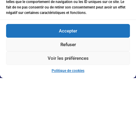
telles que le comportement de navigation ou les ID uniques sur ce site. Le
eitanchikli@gmail.com
fait de ne pas consentir ou de retirer son consentement peut avoir un effet
négatif sur certaines caractéristiques et fonctions.
17 av Shakespeare 06000 Nice
Accepter
Refuser
Inscription à la Newsletter
Voir les préférences
Politique de cookies
J'accepte de recevoir vos informations par e-mail
Envoyer
© 2026 Massorti France. Tous droits réservés