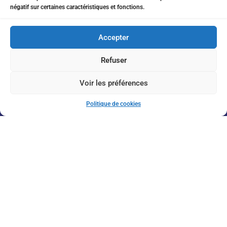
négatif sur certaines caractéristiques et fonctions.
17 av Shakespeare 06000 Nice
Accepter
Refuser
Inscription à la Newsletter
Voir les préférences
Politique de cookies
J'accepte de recevoir vos informations par e-mail
Envoyer
© 2026 Massorti France. Tous droits réservés
Conception labellecrea.com