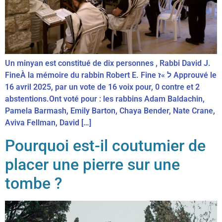
Un minyan est constitué de dix personnes , Rabbi David J.
FineÀ la mémoire du rabbin Robert E. Fine ל »ז Approuvé le
16 avril 2025, par un vote de 16 voix pour, 0 contre et 2
abstentions.Ont voté pour : les rabbins Adam Baldachin,
Pamela Barmash, Emily Barton, Chaya Bender, Nate Crane,
Aviva Fellman, David […]
Pourquoi est-il coutumier de
placer une pierre sur une
tombe ?