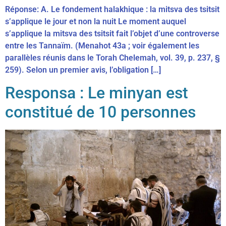
Réponse: A. Le fondement halakhique : la mitsva des tsitsit
s’applique le jour et non la nuit Le moment auquel
s’applique la mitsva des tsitsit fait l’objet d’une controverse
entre les Tannaïm. (Menahot 43a ; voir également les
parallèles réunis dans le Torah Chelemah, vol. 39, p. 237, §
259). Selon un premier avis, l’obligation […]
Responsa : Le minyan est
constitué de 10 personnes