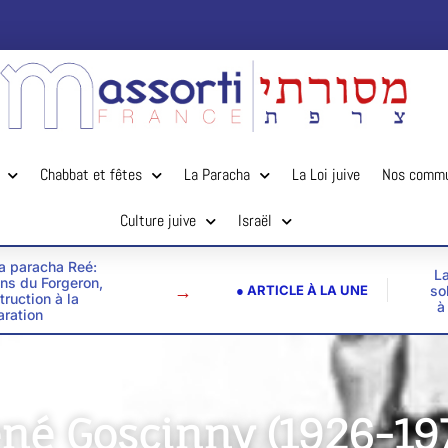
Chabbat et fêtes
La Paracha
La Loi juive
Nos comm
Culture juive
Israël
la paracha Reé:
La
ins du Forgeron,
→
● ARTICLE À LA UNE
so
truction à la
à
aration
né Goscinny (1926-19