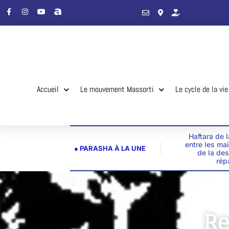
Accueil
Le mouvement Massorti
Le cycle de la vie
Haftara de 
entre les ma
● PARASHA À LA UNE
de la des
rép
Re