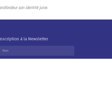
rofondeur son identité juive.
Inscription à la Newsletter
J'accepte de recevoir vos informations par e-mail
Envoyer