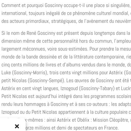
Comment et pourquoi Goscinny occupe-t-il une place si singulière
international, toujours inégalé de ce phénomène culturel mondial, de
des acteurs primordiaux, stratégiques, de l’avènement du neuvièm
Si le nom de René Goscinny est présent depuis longtemps dans la 
dimension même de cette personnalité hors du commun, l’ampleur
largement méconnues, voire sous-estimées. Pour prendre la mesur
monde de la bande dessinée et de la littérature contemporaine, rien
cinq cents millions de livres et d’albums vendus dans le monde, d
Luke (Goscinny-Morris), trois cents vingt millions pour Astérix (G
petit Nicolas (Goscinny-Sempé). Les œuvres de Goscinny ont été t
Astérix en cent vingt langues, Iznogoud (Goscinny-Tabary) et Luck
Petit Nicolas est aujourd’hui intégré dans les programmes scolaire
rendu leurs hommages à Goscinny et à ses co-auteurs : les adapt
Iznogoud ou du Petit Nicolas appartiennent à la culture populaire 
parlent d’eux-mêmes : ainsi Astérix et Obélix : Mission Cléopâtre, 
plus de quatorze millions et demi de spectateurs en France.