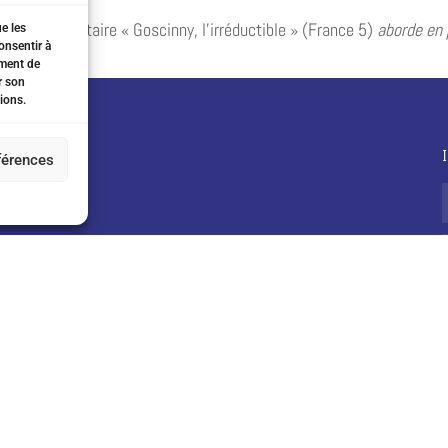
Le documentaire « Goscinny, l’irréductible » (France 5)
aborde en p
ue les
onsentir à
ement de
r son
ions.
éférences