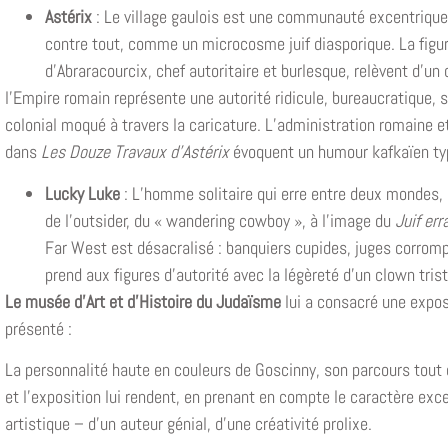
Astérix
: Le village gaulois est une communauté excentrique,
contre tout, comme un microcosme juif diasporique. La figur
d’Abraracourcix, chef autoritaire et burlesque, relèvent d’
l’Empire romain représente une autorité ridicule, bureaucratique, 
colonial moqué à travers la caricature. L’administration romaine e
dans
Les Douze Travaux d’Astérix
évoquent un humour kafkaïen typ
Lucky Luke
: L’homme solitaire qui erre entre deux mondes, c
de l’outsider, du « wandering cowboy », à l’image du
Juif err
Far West est désacralisé : banquiers cupides, juges corromp
prend aux figures d’autorité avec la légèreté d’un clown trist
Le musée d’Art et d’Histoire du Judaïsme
lui a consacré une exposi
présenté :
La personnalité haute en couleurs de Goscinny, son parcours tout
et l’exposition lui rendent, en prenant en compte le caractère exce
artistique – d’un auteur génial, d’une créativité prolixe.