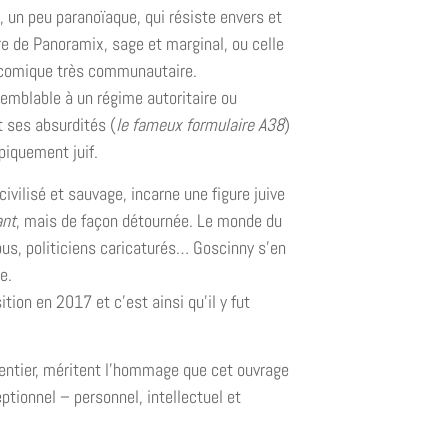
 un peu paranoïaque, qui résiste envers et
e de Panoramix, sage et marginal, ou celle
un comique très communautaire.
semblable à un régime autoritaire ou
t ses absurdités (
le fameux formulaire A38
)
iquement juif.
ivilisé et sauvage, incarne une figure juive
ant
, mais de façon détournée. Le monde du
us, politiciens caricaturés… Goscinny s’en
e.
tion en 2017 et c’est ainsi qu’il y fut
 entier, méritent l’hommage que cet ouvrage
ptionnel – personnel, intellectuel et