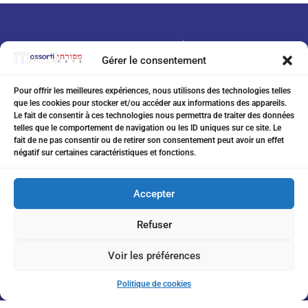
Gérer le consentement
Pour offrir les meilleures expériences, nous utilisons des technologies telles
que les cookies pour stocker et/ou accéder aux informations des appareils.
07 75 76 20 97
Le fait de consentir à ces technologies nous permettra de traiter des données
telles que le comportement de navigation ou les ID uniques sur ce site. Le
eitanchikli@gmail.com
fait de ne pas consentir ou de retirer son consentement peut avoir un effet
négatif sur certaines caractéristiques et fonctions.
17 av Shakespeare 06000 Nice
Accepter
Refuser
Inscription à la Newsletter
Voir les préférences
Politique de cookies