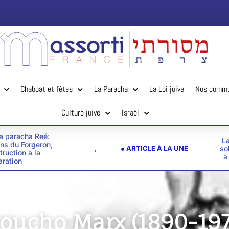
Chabbat et fêtes
La Paracha
La Loi juive
Nos comm
Culture juive
Israël
la paracha Reé:
La
ins du Forgeron,
→
● ARTICLE À LA UNE
so
truction à la
à
aration
roucho Marx (1890-197