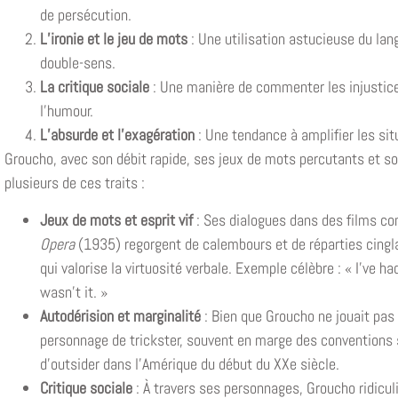
de persécution.
L’ironie et le jeu de mots
: Une utilisation astucieuse du la
double-sens.
La critique sociale
: Une manière de commenter les injustices
l’humour.
L’absurde et l’exagération
: Une tendance à amplifier les situ
Groucho, avec son débit rapide, ses jeux de mots percutants et so
plusieurs de ces traits :
Jeux de mots et esprit vif
: Ses dialogues dans des films 
Opera
(1935) regorgent de calembours et de réparties cingla
qui valorise la virtuosité verbale. Exemple célèbre : « I’ve h
wasn’t it. »
Autodérision et marginalité
: Bien que Groucho ne jouait pas 
personnage de trickster, souvent en marge des conventions so
d’outsider dans l’Amérique du début du XXe siècle.
Critique sociale
: À travers ses personnages, Groucho ridicul