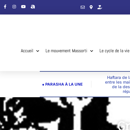
Accueil
Le mouvement Massorti
Le cycle de la vie
Haftara de 
entre les ma
● PARASHA À LA UNE
de la des
rép
G