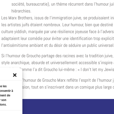
société, bureaucratie), un thème récurrent dans l’humour juif
hiérarchies.
Les Marx Brothers, issus de l’immigration juive, se produisaient in
les artistes juifs étaient nombreux. Leur humour, bien que destiné à
culture yiddish, marquée par une résilience joyeuse face à l’adver
adaptaient leur comédie pour éviter une identification trop explici
l’antisémitisme ambiant et du désir de séduire un public universel
Si l’humour de Groucho partage des racines avec la tradition juive, 
style anarchique, absurde et universellement accessible s’inspire
populaire. Comme l’a dit Groucho lui-même : « I don’t let my Jewis
En résumé, l’humour de Groucho Marx reflète l’esprit de l’humour ju
et sa subversion, tout en s’inscrivant dans un comique plus large qu
ue les
onsentir à
ement de
r son
ions.