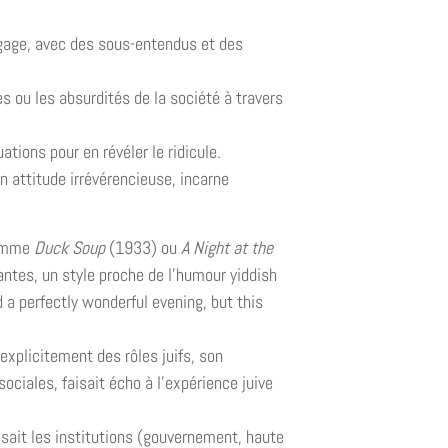
ngage, avec des sous-entendus et des
 ou les absurdités de la société à travers
ations pour en révéler le ridicule.
n attitude irrévérencieuse, incarne
comme
Duck Soup
(1933) ou
A Night at the
ntes, un style proche de l’humour yiddish
ad a perfectly wonderful evening, but this
explicitement des rôles juifs, son
ciales, faisait écho à l’expérience juive
isait les institutions (gouvernement, haute