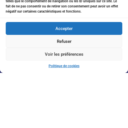
telles que le comportement de navigation ou les ID uniques sur ce site. Le
eitanchikli@gmail.com
fait de ne pas consentir ou de retirer son consentement peut avoir un effet
négatif sur certaines caractéristiques et fonctions.
17 av Shakespeare 06000 Nice
Accepter
Refuser
Inscription à la Newsletter
Voir les préférences
Politique de cookies
J'accepte de recevoir vos informations par e-mail
Envoyer
© 2026 Massorti France. Tous droits réservés