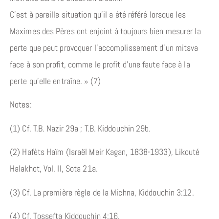
C’est à pareille situation qu’il a été référé lorsque les
Maximes des Pères ont enjoint à toujours bien mesurer la
perte que peut provoquer l’accomplissement d’un mitsva
face à son profit, comme le profit d’une faute face à la
perte qu’elle entraîne. » (7)
Notes:
(1) Cf. T.B. Nazir 29a ; T.B. Kiddouchin 29b.
(2) Hafèts Haïm (Israël Meir Kagan, 1838-1933), Likouté
Halakhot, Vol. II, Sota 21a.
(3) Cf. La première règle de la Michna, Kiddouchin 3:12.
(4) Cf. Tossefta Kiddouchin 4:16.