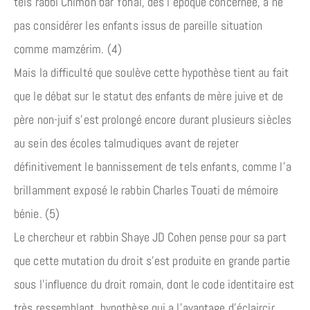
tels rabbi Chimôn bar Yohaï, dès l’époque concernée, à ne
pas considérer les enfants issus de pareille situation
comme mamzérim. (4)
Mais la difficulté que soulève cette hypothèse tient au fait
que le débat sur le statut des enfants de mère juive et de
père non-juif s’est prolongé encore durant plusieurs siècles
au sein des écoles talmudiques avant de rejeter
définitivement le bannissement de tels enfants, comme l’a
brillamment exposé le rabbin Charles Touati de mémoire
bénie. (5)
Le chercheur et rabbin Shaye JD Cohen pense pour sa part
que cette mutation du droit s’est produite en grande partie
sous l’influence du droit romain, dont le code identitaire est
très ressemblant, hypothèse qui a l’avantage d’éclaircir