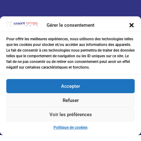
Gérer le consentement
Pour offrir les meilleures expériences, nous utilisons des technologies telles
que les cookies pour stocker et/ou accéder aux informations des appareils.
07 75 76 20 97
Le fait de consentir à ces technologies nous permettra de traiter des données
telles que le comportement de navigation ou les ID uniques sur ce site. Le
eitanchikli@gmail.com
fait de ne pas consentir ou de retirer son consentement peut avoir un effet
négatif sur certaines caractéristiques et fonctions.
17 av Shakespeare 06000 Nice
Accepter
Refuser
Inscription à la Newsletter
Voir les préférences
Politique de cookies