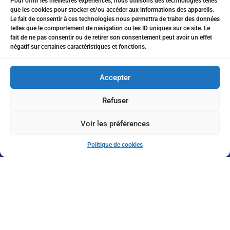
Pour offrir les meilleures expériences, nous utilisons des technologies telles
que les cookies pour stocker et/ou accéder aux informations des appareils.
07 75 76 20 97
Le fait de consentir à ces technologies nous permettra de traiter des données
telles que le comportement de navigation ou les ID uniques sur ce site. Le
eitanchikli@gmail.com
fait de ne pas consentir ou de retirer son consentement peut avoir un effet
négatif sur certaines caractéristiques et fonctions.
17 av Shakespeare 06000 Nice
Accepter
Refuser
Inscription à la Newsletter
Voir les préférences
Politique de cookies
J'accepte de recevoir vos informations par e-mail
Envoyer