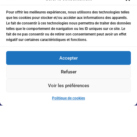
Pour offrir les meilleures expériences, nous utilisons des technologies telles
que les cookies pour stocker et/ou accéder aux informations des appareils.
07 75 76 20 97
Le fait de consentir à ces technologies nous permettra de traiter des données
telles que le comportement de navigation ou les ID uniques sur ce site. Le
eitanchikli@gmail.com
fait de ne pas consentir ou de retirer son consentement peut avoir un effet
négatif sur certaines caractéristiques et fonctions.
17 av Shakespeare 06000 Nice
Accepter
Refuser
Inscription à la Newsletter
Voir les préférences
Politique de cookies
J'accepte de recevoir vos informations par e-mail
Envoyer