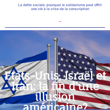
La dette sociale: pourquoi le solidarisme peut offrir
une clé à la crise de la conscription
→
Etats-Unis, Israël et
Iran: la fin d’une
illusion
américaine?