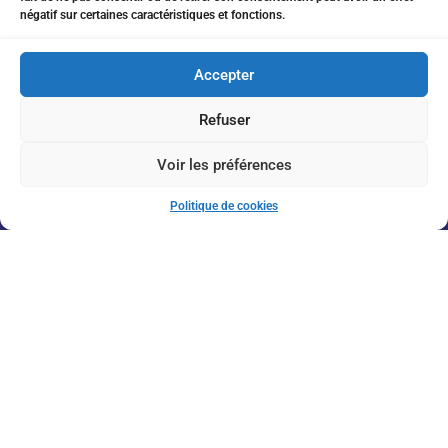
négatif sur certaines caractéristiques et fonctions.
17 av Shakespeare 06000 Nice
Accepter
Refuser
Inscription à la Newsletter
Voir les préférences
Politique de cookies
J'accepte de recevoir vos informations par e-mail
Envoyer
© 2026 Massorti France. Tous droits réservés
Conception labellecrea.com