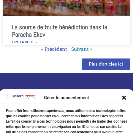
La source de toute bénédiction dans la
Paracha Ekev
LIRE LA SUITE »
« Précédent
Suivant »
Plus d'articles ici
Gérer le consentement
Pour offrir les meilleures expériences, nous utilisons des technologies telles
que les cookies pour stocker et/ou accéder aux informations des appareils.
07 75 76 20 97
Le fait de consentir à ces technologies nous permettra de traiter des données
telles que le comportement de navigation ou les ID uniques sur ce site. Le
eitanchikli@gmail.com
fait de ne pas consentir ou de retirer son consentement peut avoir un effet