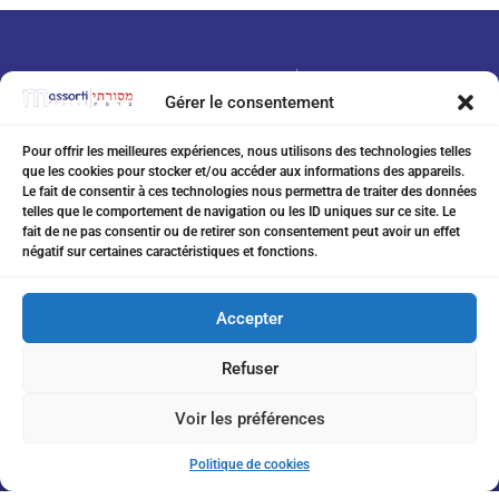
Gérer le consentement
Pour offrir les meilleures expériences, nous utilisons des technologies telles
que les cookies pour stocker et/ou accéder aux informations des appareils.
07 75 76 20 97
Le fait de consentir à ces technologies nous permettra de traiter des données
telles que le comportement de navigation ou les ID uniques sur ce site. Le
eitanchikli@gmail.com
fait de ne pas consentir ou de retirer son consentement peut avoir un effet
négatif sur certaines caractéristiques et fonctions.
17 av Shakespeare 06000 Nice
Accepter
Refuser
Inscription à la Newsletter
Voir les préférences
Politique de cookies